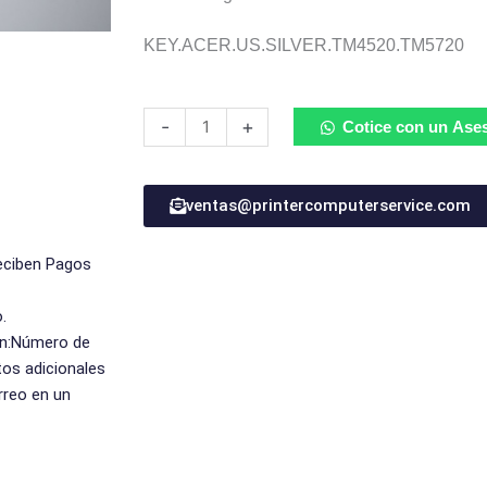
KEY.ACER.US.SILVER.TM4520.TM5720
Teclado
-
+
Cotice con un Ase
Ingles
Silver
Acer
ventas@printercomputerservice.com
TM4520
MP-
reciben Pagos
07A23UA-
F46
.
cantidad
on:Número de
tos adicionales
rreo en un