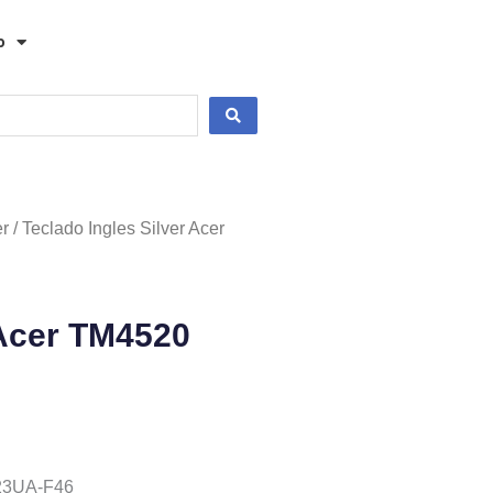
o
r
/ Teclado Ingles Silver Acer
 Acer TM4520
A23UA-F46