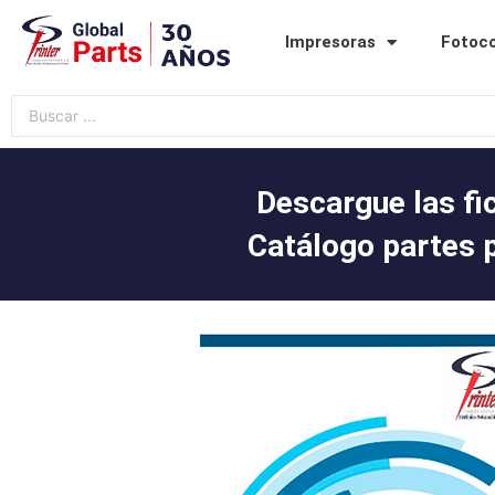
Ir
al
Impresoras
Fotoc
contenido
Search
...
Descargue las fi
Catálogo partes 