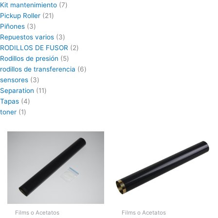
Kit mantenimiento
7
Pickup Roller
21
Piñones
3
Repuestos varios
3
RODILLOS DE FUSOR
2
Rodillos de presión
5
rodillos de transferencia
6
sensores
3
Separation
11
Tapas
4
toner
1
Films o Acetatos
Films o Acetatos