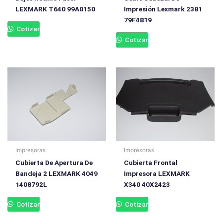
LEXMARK T640 99A0150
Impresión Lexmark 2381
79F4819
Cotizar
Cotizar
Impresoras
Impresoras
Cubierta De Apertura De
Cubierta Frontal
Bandeja 2 LEXMARK 4049
Impresora LEXMARK
1408792L
X340 40X2423
Cotizar
Cotizar