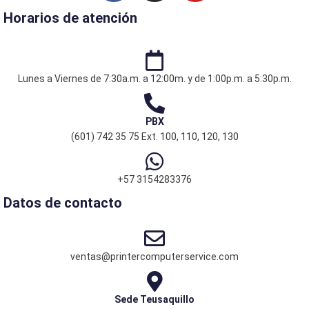
c
s
u
Horarios de atención
e
t
t
b
a
u
o
g
b
o
r
e
Lunes a Viernes de 7:30a.m. a 12:00m. y de 1:00p.m. a 5:30p.m.
k
a
m
PBX
(601) 742 35 75 Ext. 100, 110, 120, 130
+57 3154283376
Datos de contacto
ventas@printercomputerservice.com
Sede Teusaquillo