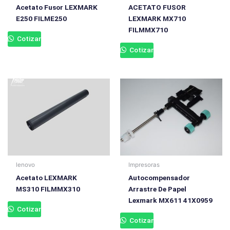
Acetato Fusor LEXMARK
ACETATO FUSOR
E250 FILME250
LEXMARK MX710
FILMMX710
Cotizar
Cotizar
lenovo
Impresoras
Acetato LEXMARK
Autocompensador
MS310 FILMMX310
Arrastre De Papel
Lexmark MX611 41X0959
Cotizar
Cotizar