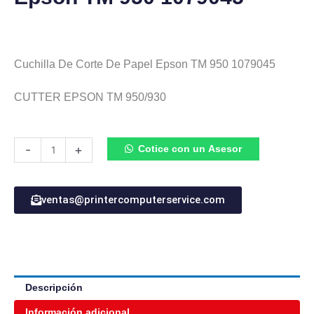
Cuchilla De Corte De Papel Epson TM 950 1079045
CUTTER EPSON TM 950/930
Cuchilla
-
+
Cotice con un Asesor
De
Corte
De
ventas@printercomputerservice.com
Papel
Epson
TM
950
1079045
cantidad
Descripción
Información adicional