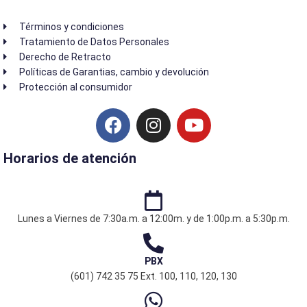
Términos y condiciones
Tratamiento de Datos Personales
Derecho de Retracto
Políticas de Garantias, cambio y devolución
Protección al consumidor
F
I
Y
a
n
o
c
s
u
Horarios de atención
e
t
t
b
a
u
o
g
b
o
r
e
Lunes a Viernes de 7:30a.m. a 12:00m. y de 1:00p.m. a 5:30p.m.
k
a
m
PBX
(601) 742 35 75 Ext. 100, 110, 120, 130